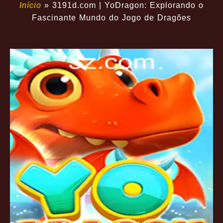
Início
»
3191d.com | YoDragon: Explorando o
Fascinante Mundo do Jogo de Dragões