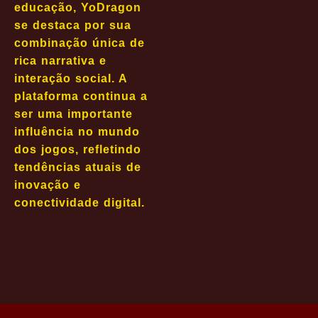
educação, YoDragon
se destaca por sua
combinação única de
rica narrativa e
interação social. A
plataforma continua a
ser uma importante
influência no mundo
dos jogos, refletindo
tendências atuais de
inovação e
conectividade digital.