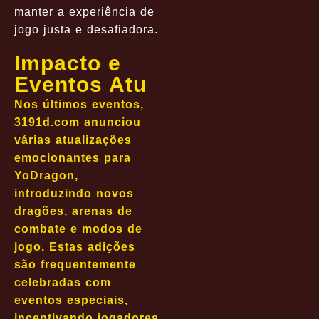
manter a experiência de
jogo justa e desafiadora.
Impacto e
Eventos Atu
Nos últimos eventos,
3191d.com anunciou
várias atualizações
emocionantes para
YoDragon,
introduzindo novos
dragões, arenas de
combate e modos de
jogo. Estas adições
são frequentemente
celebradas com
eventos especiais,
incentivando jogadores