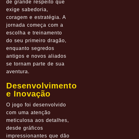
de grande respeito que
exige sabedoria,
coragem e estratégia. A
jornada começa com a
escolha e treinamento
do seu primeiro dragão,
enquanto segredos
antigos e novos aliados
se tornam parte de sua
aventura.
Desenvolvimento
e Inovação
O jogo foi desenvolvido
com uma atenção
meticulosa aos detalhes,
desde gráficos
impressionantes que dão