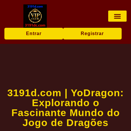
Jogos de cartas
Notícias Ex
Entrar
Registrar
3191d.com | YoDragon:
Explorando o
Fascinante Mundo do
Jogo de Dragões