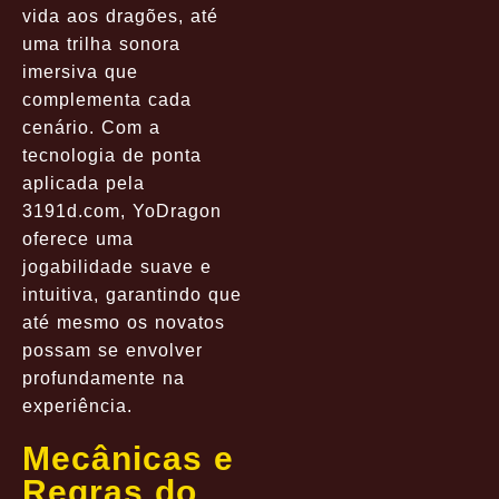
vida aos dragões, até
uma trilha sonora
imersiva que
complementa cada
cenário. Com a
tecnologia de ponta
aplicada pela
3191d.com, YoDragon
oferece uma
jogabilidade suave e
intuitiva, garantindo que
até mesmo os novatos
possam se envolver
profundamente na
experiência.
Mecânicas e
Regras do