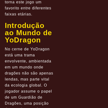
torna este jogo um
favorito entre diferentes
faixas etárias.
Introdução
ao Mundo de
YoDragon
No cerne de YoDragon
está uma trama
envolvente, ambientada
em um mundo onde
dragões não são apenas
lendas, mas parte vital
da ecologia global. O
jogador assume o papel
de um Guardião de
Dragões, uma posição