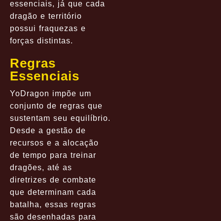
essenciais, já que cada
dragão e território
possui fraquezas e
forças distintas.
Regras
Essenciais
YoDragon impõe um
conjunto de regras que
sustentam seu equilíbrio.
Desde a gestão de
recursos e a alocação
de tempo para treinar
dragões, até as
diretrizes de combate
que determinam cada
batalha, essas regras
são desenhadas para