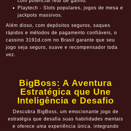
com potencial real de ganho.
Playtech - Slots populares, jogos de mesa e
jackpots massivos.
Além disso, com depósitos seguros, saques
rápidos e métodos de pagamento confiáveis, o
cassino 3191d.com no Brasil garante que seu
jogo seja seguro, suave e recompensador toda
vez.
BigBoss: A Aventura
Estratégica que Une
Inteligência e Desafio
Descubra BigBoss, um emocionante jogo de
estratégia que desafia suas habilidades mentais
e oferece uma experiência única, integrando