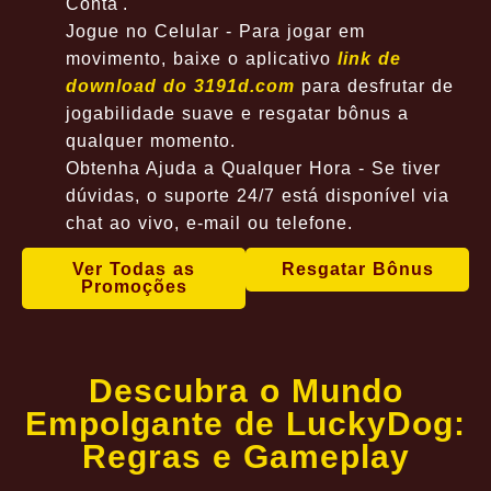
Conta'.
Jogue no Celular - Para jogar em
movimento, baixe o aplicativo
link de
download do 3191d.com
para desfrutar de
jogabilidade suave e resgatar bônus a
qualquer momento.
Obtenha Ajuda a Qualquer Hora - Se tiver
dúvidas, o suporte 24/7 está disponível via
chat ao vivo, e-mail ou telefone.
Ver Todas as
Resgatar Bônus
Promoções
Descubra o Mundo
Empolgante de LuckyDog:
Regras e Gameplay