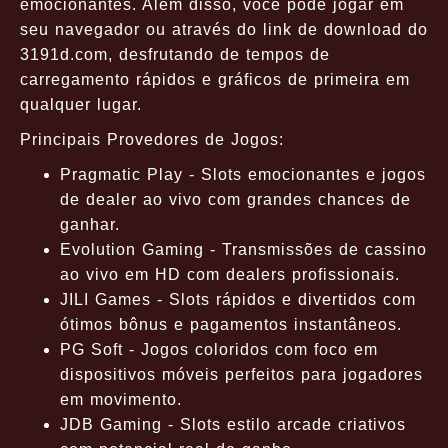
emocionantes. Além disso, você pode jogar em
seu navegador ou através do link de download do
3191d.com, desfrutando de tempos de
carregamento rápidos e gráficos de primeira em
qualquer lugar.
Principais Provedores de Jogos:
Pragmatic Play - Slots emocionantes e jogos
de dealer ao vivo com grandes chances de
ganhar.
Evolution Gaming - Transmissões de cassino
ao vivo em HD com dealers profissionais.
JILI Games - Slots rápidos e divertidos com
ótimos bônus e pagamentos instantâneos.
PG Soft - Jogos coloridos com foco em
dispositivos móveis perfeitos para jogadores
em movimento.
JDB Gaming - Slots estilo arcade criativos