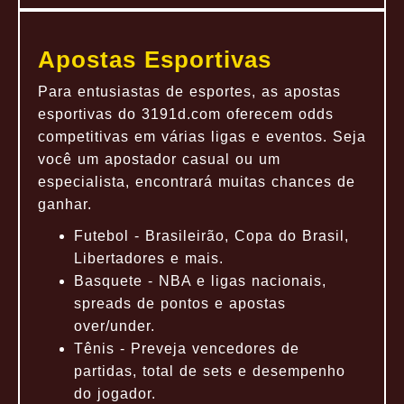
Apostas Esportivas
Para entusiastas de esportes, as apostas
esportivas do 3191d.com oferecem odds
competitivas em várias ligas e eventos. Seja
você um apostador casual ou um
especialista, encontrará muitas chances de
ganhar.
Futebol - Brasileirão, Copa do Brasil,
Libertadores e mais.
Basquete - NBA e ligas nacionais,
spreads de pontos e apostas
over/under.
Tênis - Preveja vencedores de
partidas, total de sets e desempenho
do jogador.