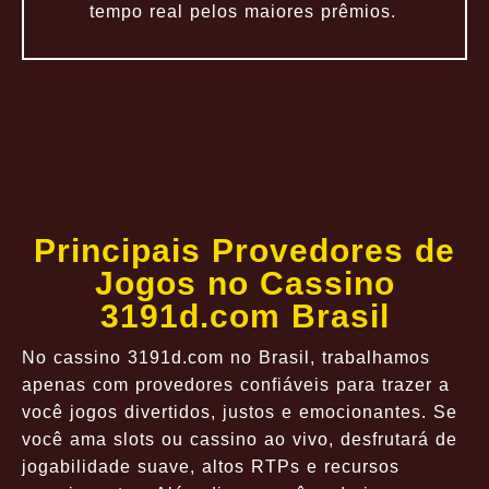
tempo real pelos maiores prêmios.
Principais Provedores de
Jogos no Cassino
3191d.com Brasil
No cassino 3191d.com no Brasil, trabalhamos
apenas com provedores confiáveis para trazer a
você jogos divertidos, justos e emocionantes. Se
você ama slots ou cassino ao vivo, desfrutará de
jogabilidade suave, altos RTPs e recursos