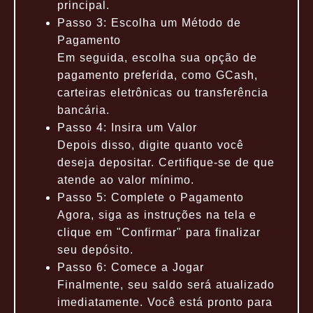
principal.
Passo 3: Escolha um Método de
Pagamento
Em seguida, escolha sua opção de
pagamento preferida, como GCash,
carteiras eletrônicas ou transferência
bancária.
Passo 4: Insira um Valor
Depois disso, digite quanto você
deseja depositar. Certifique-se de que
atende ao valor mínimo.
Passo 5: Complete o Pagamento
Agora, siga as instruções na tela e
clique em "Confirmar" para finalizar
seu depósito.
Passo 6: Comece a Jogar
Finalmente, seu saldo será atualizado
imediatamente. Você está pronto para