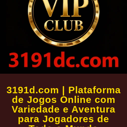
3191d.com | Plataforma
de Jogos Online com
Variedade e Aventura
para Jogadores de