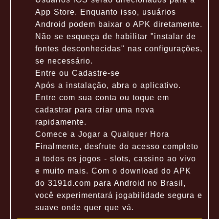
App Store. Enquanto isso, usuários
Android podem baixar o APK diretamente.
Não se esqueça de habilitar "instalar de
fontes desconhecidas" nas configurações,
se necessário.
Entre ou Cadastre-se
Após a instalação, abra o aplicativo.
Entre com sua conta ou toque em
cadastrar para criar uma nova
rapidamente.
Comece a Jogar a Qualquer Hora
Finalmente, desfrute do acesso completo
a todos os jogos - slots, cassino ao vivo
e muito mais. Com o download do APK
do 3191d.com para Android no Brasil,
você experimentará jogabilidade segura e
suave onde quer que vá.