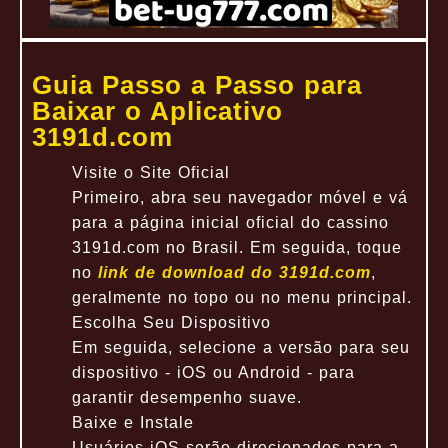
Guia Passo a Passo para
Baixar o Aplicativo
3191d.com
Visite o Site Oficial
Primeiro, abra seu navegador móvel e vá
para a página inicial oficial do cassino
3191d.com no Brasil. Em seguida, toque
no
link de download do 3191d.com
,
geralmente no topo ou no menu principal.
Escolha Seu Dispositivo
Em seguida, selecione a versão para seu
dispositivo - iOS ou Android - para
garantir desempenho suave.
Baixe e Instale
Usuários iOS serão direcionados para a