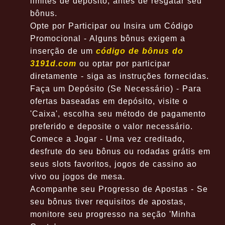
limites de depósito, antes de resgatar seu
bônus.
Opte por Participar ou Insira um Código
Promocional - Alguns bônus exigem a
inserção de um
código de bônus do
3191d.com
ou optar por participar
diretamente - siga as instruções fornecidas.
Faça um Depósito (Se Necessário) - Para
ofertas baseadas em depósito, visite o
'Caixa', escolha seu método de pagamento
preferido e deposite o valor necessário.
Comece a Jogar - Uma vez creditado,
desfrute do seu bônus ou rodadas grátis em
seus slots favoritos, jogos de cassino ao
vivo ou jogos de mesa.
Acompanhe seu Progresso de Apostas - Se
seu bônus tiver requisitos de apostas,
monitore seu progresso na seção 'Minha