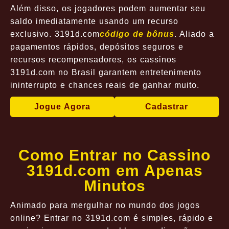
Além disso, os jogadores podem aumentar seu
saldo imediatamente usando um recurso
exclusivo. 3191d.com
código de bônus
. Aliado a
pagamentos rápidos, depósitos seguros e
recursos recompensadores, os cassinos
3191d.com no Brasil garantem entretenimento
ininterrupto e chances reais de ganhar muito.
Jogue Agora
Cadastrar
Como Entrar no Cassino
3191d.com em Apenas
Minutos
Animado para mergulhar no mundo dos jogos
online? Entrar no 3191d.com é simples, rápido e