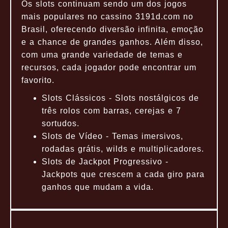
Os slots continuam sendo um dos jogos
mais populares no cassino 3191d.com no
Brasil, oferecendo diversão infinita, emoção
e a chance de grandes ganhos. Além disso,
com uma grande variedade de temas e
recursos, cada jogador pode encontrar um
favorito.
Slots Clássicos - Slots nostálgicos de
três rolos com barras, cerejas e 7
sortudos.
Slots de Vídeo - Temas imersivos,
rodadas grátis, wilds e multiplicadores.
Slots de Jackpot Progressivo -
Jackpots que crescem a cada giro para
ganhos que mudam a vida.