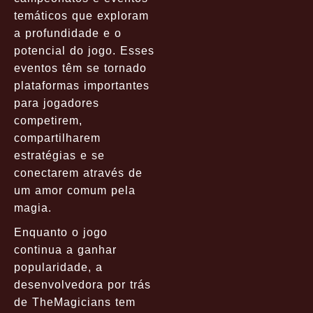
temáticos que exploram
a profundidade e o
potencial do jogo. Esses
eventos têm se tornado
plataformas importantes
para jogadores
competirem,
compartilharem
estratégias e se
conectarem através de
um amor comum pela
magia.
Enquanto o jogo
continua a ganhar
popularidade, a
desenvolvedora por trás
de TheMagicians tem