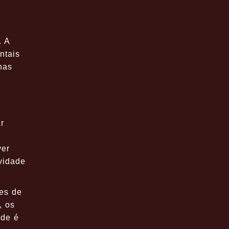
. A
ntais
nas
r
ver
vidade
des de
, os
ade é