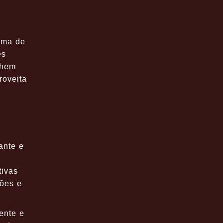
rma de
es
lhem
roveita
ante e
tivas
ções e
ente e