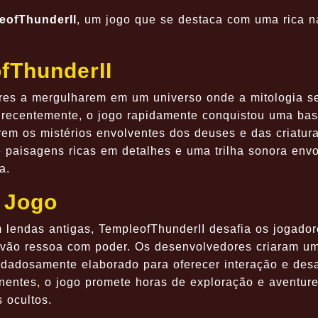
eofThunderII
, um jogo que se destaca com uma rica na
fThunderII
res a mergulharem em um universo onde a mitologia s
o recentemente, o jogo rapidamente conquistou uma ba
em os mistérios envolventes dos deuses e das criatur
 paisagens ricas em detalhes e uma trilha sonora envo
a.
 Jogo
 lendas antigas, TempleofThunderII desafia os jogador
ovão ressoa com poder. Os desenvolvedores criaram u
idadosamente elaborado para oferecer interação e desa
entes, o jogo promete horas de exploração e aventure
 ocultos.