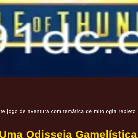
e jogo de aventura com temática de mitologia repleto
 Uma Odisseia Gamelística