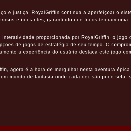
 e justiça, RoyalGriffin continua a aperfeiçoar o sis
erosos e iniciantes, garantindo que todos tenham uma
 interatividade proporcionada por RoyalGriffin, o jogo
opções de jogos de estratégia de seu tempo. O compro
amente a experiência do usuário destaca este jogo c
fin, agora é a hora de mergulhar nesta aventura épica
m um mundo de fantasia onde cada decisão pode selar 