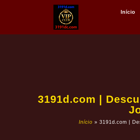
Início
3191d.com | Descu
Jo
Início
»
3191d.com | Des