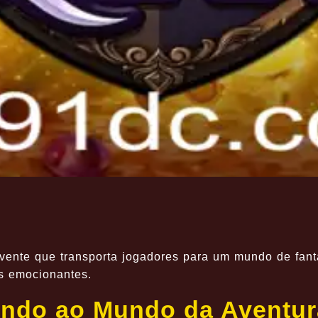
lvente que transporta jogadores para um mundo de fant
os emocionantes.
vindo ao Mundo da Aventur