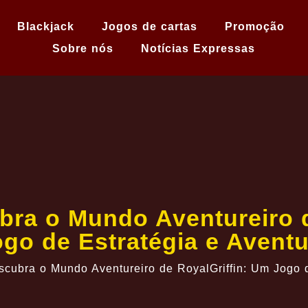
Blackjack
Jogos de cartas
Promoção
Sobre nós
Notícias Expressas
bra o Mundo Aventureiro d
go de Estratégia e Avent
cubra o Mundo Aventureiro de RoyalGriffin: Um Jogo d