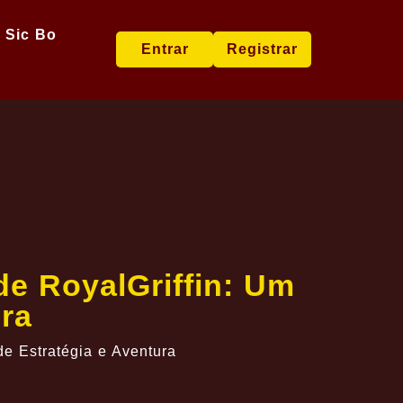
Sic Bo
Entrar
Registrar
e RoyalGriffin: Um
ura
e Estratégia e Aventura