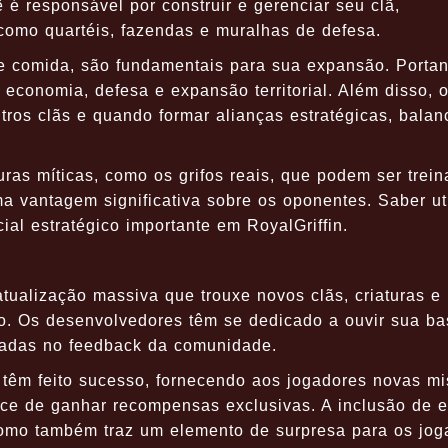
ê é responsável por construir e gerenciar seu clã,
 como quartéis, fazendas e muralhas de defesa.
e comida, são fundamentais para sua expansão. Portan
e economia, defesa e expansão territorial. Além disso, 
tros clãs e quando formar alianças estratégicas, bala
uras míticas, como os grifos reais, que podem ser trei
a vantagem significativa sobre os oponentes. Saber uti
ial estratégico importante em RoyalGriffin.
ualização massiva que trouxe novos clãs, criaturas e 
o. Os desenvolvedores têm se dedicado a ouvir sua ba
eadas no feedback da comunidade.
têm feito sucesso, fornecendo aos jogadores novas m
nce de ganhar recompensas exclusivas. A inclusão de 
como também traz um elemento de surpresa para os jog