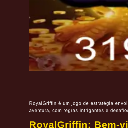
RoyalGriffin é um jogo de estratégia envo
aventura, com regras intrigantes e desafi
RoyalGriffin: Bem-