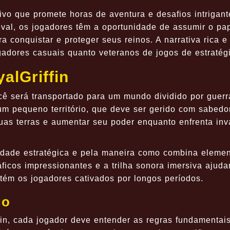
ivo que promete horas de aventura e desafios intrigant
val, os jogadores têm a oportunidade de assumir o pa
 conquistar e proteger seus reinos. A narrativa rica e
ogadores casuais quanto veteranos de jogos de estratég
alGriffin
ocê será transportado para um mundo dividido por guerr
 pequeno território, que deve ser gerido com sabedo
suas terras e aumentar seu poder enquanto enfrenta in
xidade estratégica e pela maneira como combina eleme
ficos impressionantes e a trilha sonora imersiva ajud
tém os jogadores cativados por longos períodos.
go
fin, cada jogador deve entender as regras fundamentai