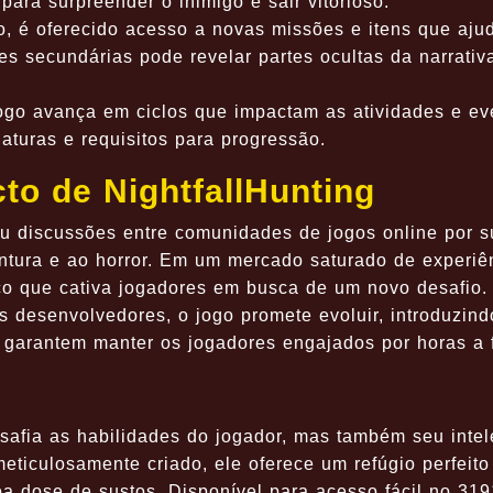
para surpreender o inimigo e sair vitorioso.
, é oferecido acesso a novas missões e itens que aj
s secundárias pode revelar partes ocultas da narrativ
go avança em ciclos que impactam as atividades e ev
aturas e requisitos para progressão.
to de NightfallHunting
rou discussões entre comunidades de jogos online por 
ntura e ao horror. Em um mercado saturado de experiê
esco que cativa jogadores em busca de um novo desafio
os desenvolvedores, o jogo promete evoluir, introduzin
 garantem manter os jogadores engajados por horas a f
esafia as habilidades do jogador, mas também seu intel
ticulosamente criado, ele oferece um refúgio perfeito
 dose de sustos. Disponível para acesso fácil no 319