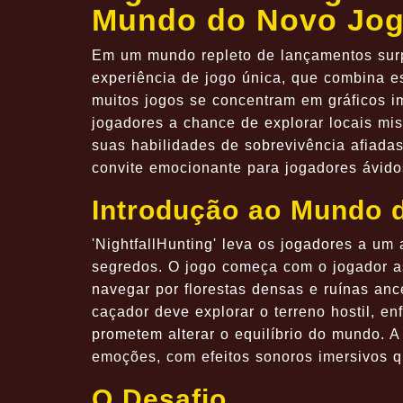
Mundo do Novo Jog
Em um mundo repleto de lançamentos surp
experiência de jogo única, que combina es
muitos jogos se concentram em gráficos i
jogadores a chance de explorar locais mist
suas habilidades de sobrevivência afiadas
convite emocionante para jogadores ávidos
Introdução ao Mundo d
'NightfallHunting' leva os jogadores a u
segredos. O jogo começa com o jogador a
navegar por florestas densas e ruínas an
caçador deve explorar o terreno hostil, e
prometem alterar o equilíbrio do mundo. A
emoções, com efeitos sonoros imersivos 
O Desafio