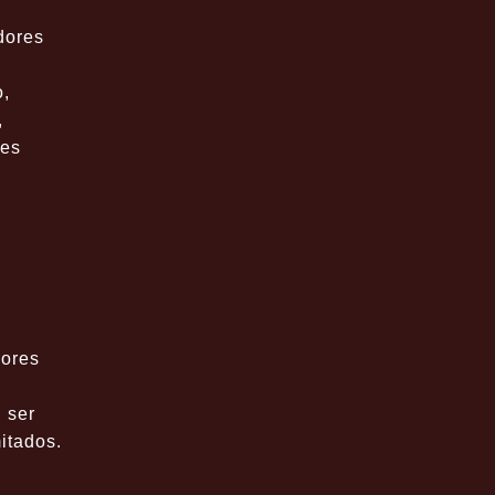
dores
o,
,
ses
dores
 ser
itados.