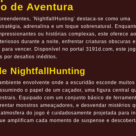
o de Aventura
reendentes, 'NightfallHunting' destaca-se como uma
tratégia, adrenalina e um toque sobrenatural. Enquant
mpressionantes ou histórias complexas, este oferece a
eriosos durante a noite, enfrentar criaturas obscuras e
 para vencer. Disponível no portal 3191d.com, este jo
 por desafios inéditos.
e NightfallHunting
m ambiente envolvente onde a escuridão esconde muitos
ssumindo o papel de um caçador, uma figura central q
cestrais. Equipado com um conjunto básico de ferrament
nfrentar monstros ameaçadores, e desvendar mistérios 
 atmosfera do jogo é cuidadosamente projetada para in
que amplificam cada momento de suspense e descobert