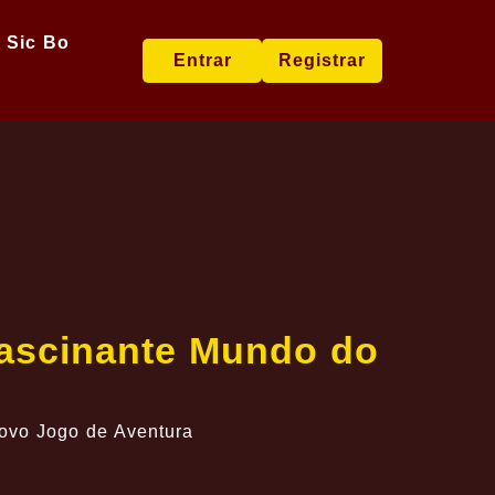
Sic Bo
Entrar
Registrar
Fascinante Mundo do
Novo Jogo de Aventura