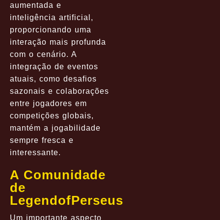
aumentada e
inteligência artificial,
proporcionando uma
interação mais profunda
com o cenário. A
integração de eventos
atuais, como desafios
sazonais e colaborações
entre jogadores em
competições globais,
mantém a jogabilidade
sempre fresca e
interessante.
A Comunidade
de
LegendofPerseus
Um importante aspecto