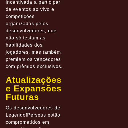
incentivada a participar
de eventos ao vivo e
competições
organizadas pelos
desenvolvedores, que
não só testam as
habilidades dos
jogadores, mas também
premiam os vencedores
com prêmios exclusivos.
Atualizações
e Expansões
Futuras
Os desenvolvedores de
LegendofPerseus estão
comprometidos em