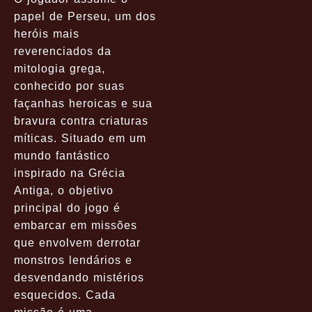
papel de Perseu, um dos
heróis mais
reverenciados da
mitologia grega,
conhecido por suas
façanhas heroicas e sua
bravura contra criaturas
míticas. Situado em um
mundo fantástico
inspirado na Grécia
Antiga, o objetivo
principal do jogo é
embarcar em missões
que envolvem derrotar
monstros lendários e
desvendando mistérios
esquecidos. Cada