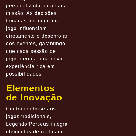
personalizada para cada
missão. As decisões
tomadas ao longo do
jogo influenciam
diretamente o desenrolar
dos eventos, garantindo
que cada sessão de
jogo ofereça uma nova
experiência rica em
possibilidades.
Elementos
de Inovação
Contrapondo-se aos
jogos tradicionais,
LegendofPerseus integra
elementos de realidade