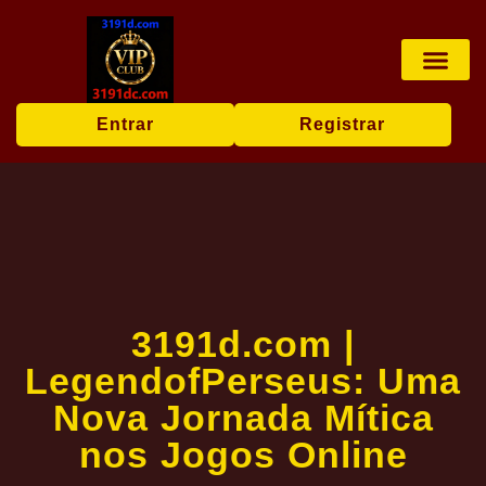
Jogos de cartas
Notícias Ex
Entrar
Registrar
3191d.com |
LegendofPerseus: Uma
Nova Jornada Mítica
nos Jogos Online