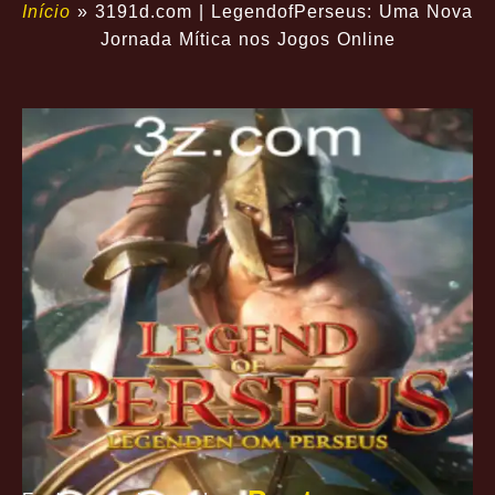
Início
»
3191d.com | LegendofPerseus: Uma Nova
Jornada Mítica nos Jogos Online