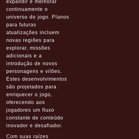
expandir e melhorar
continuamente o
universo do jogo. Planos
para futuras
atualizações incluem
novas regiões para
explorar, missões
adicionais e a
introdução de novos
personagens e vilões.
Estes desenvolvimentos
são projetados para
enriquecer o jogo,
oferecendo aos
jogadores um fluxo
constante de conteúdo
inovador e desafiador.
Com suas raízes