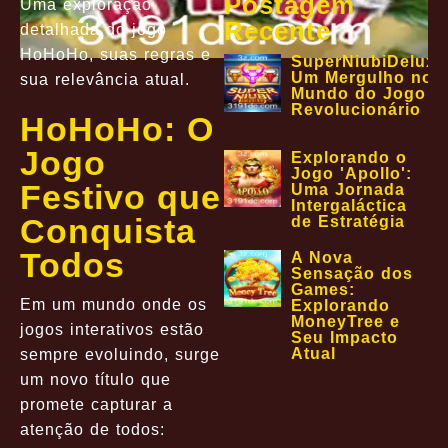
Postagem
Uma exploração
Recente
detalhada do jogo
HoHoHo, suas regras e
SuperNiubiDeluxe
Um Mergulho no
sua relevância atual.
Mundo do Jogo
Revolucionário
HoHoHo: O
Jogo
Explorando o
Jogo 'Apollo':
Festivo que
Uma Jornada
Intergaláctica
Conquista
de Estratégia
Todos
A Nova
Sensação dos
Games:
Em um mundo onde os
Explorando
MoneyTree e
jogos interativos estão
Seu Impacto
Atual
sempre evoluindo, surge
um novo título que
promete capturar a
atenção de todos: