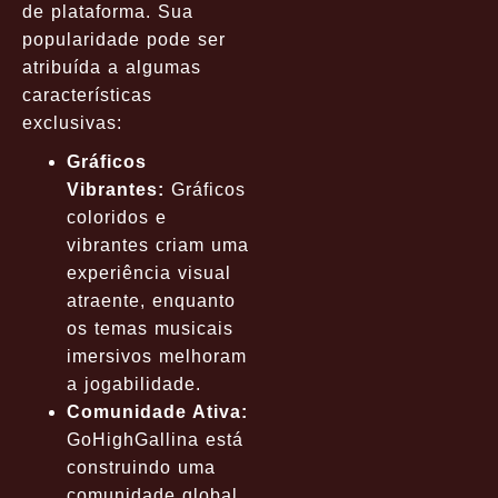
de plataforma. Sua
popularidade pode ser
atribuída a algumas
características
exclusivas:
Gráficos
Vibrantes:
Gráficos
coloridos e
vibrantes criam uma
experiência visual
atraente, enquanto
os temas musicais
imersivos melhoram
a jogabilidade.
Comunidade Ativa:
GoHighGallina está
construindo uma
comunidade global