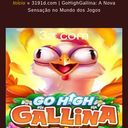
Início
»
3191d.com | GoHighGallina: A Nova
Sensação no Mundo dos Jogos