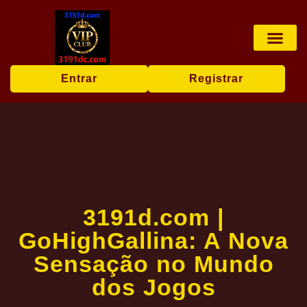
Jogos de cartas
Notícias Ex
Entrar
Registrar
3191d.com |
GoHighGallina: A Nova
Sensação no Mundo
dos Jogos