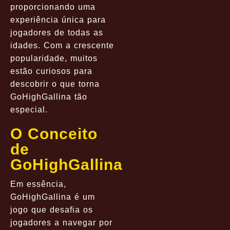
proporcionando uma
experiência única para
jogadores de todas as
idades. Com a crescente
popularidade, muitos
estão curiosos para
descobrir o que torna
GoHighGallina tão
especial.
O Conceito
de
GoHighGallina
Em essência,
GoHighGallina é um
jogo que desafia os
jogadores a navegar por