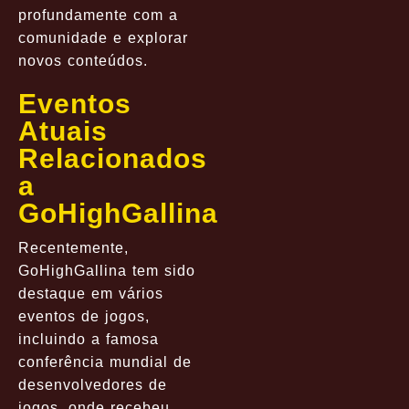
profundamente com a
comunidade e explorar
novos conteúdos.
Eventos
Atuais
Relacionados
a
GoHighGallina
Recentemente,
GoHighGallina tem sido
destaque em vários
eventos de jogos,
incluindo a famosa
conferência mundial de
desenvolvedores de
jogos, onde recebeu