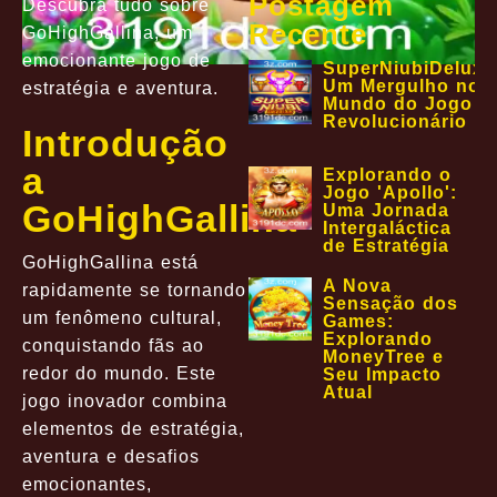
Postagem
Descubra tudo sobre
Recente
GoHighGallina, um
emocionante jogo de
SuperNiubiDeluxe
Um Mergulho no
estratégia e aventura.
Mundo do Jogo
Revolucionário
Introdução
a
Explorando o
Jogo 'Apollo':
GoHighGallina
Uma Jornada
Intergaláctica
de Estratégia
GoHighGallina está
A Nova
rapidamente se tornando
Sensação dos
um fenômeno cultural,
Games:
Explorando
conquistando fãs ao
MoneyTree e
redor do mundo. Este
Seu Impacto
Atual
jogo inovador combina
elementos de estratégia,
aventura e desafios
emocionantes,