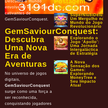
Postagem
Descubra o mundo
Recente
envolvente e as regras
cativantes de
SuperNiubiDeluxe
Um Mergulho no
GemSaviourConquest.
Mundo do Jogo
Revolucionário
GemSaviourConquest:
Descubra
Explorando o
Jogo 'Apollo':
Uma Nova
Uma Jornada
Intergaláctica
Era de
de Estratégia
Aventuras
A Nova
Sensação dos
Games:
No universo de jogos
Explorando
MoneyTree e
digitais,
Seu Impacto
Atual
GemSaviourConquest
surge como uma força a
ser reconhecida,
conquistando jogadores