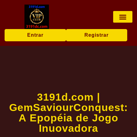
Jogos de cartas
Notícias Ex
Entrar
Registrar
3191d.com |
GemSaviourConquest:
A Epopéia de Jogo
Inuovadora