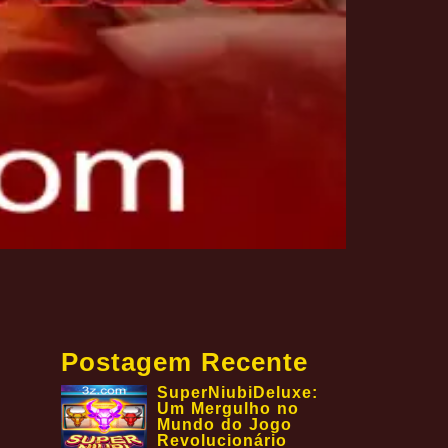
Postagem Recente
SuperNiubiDeluxe:
Um Mergulho no
Mundo do Jogo
Revolucionário