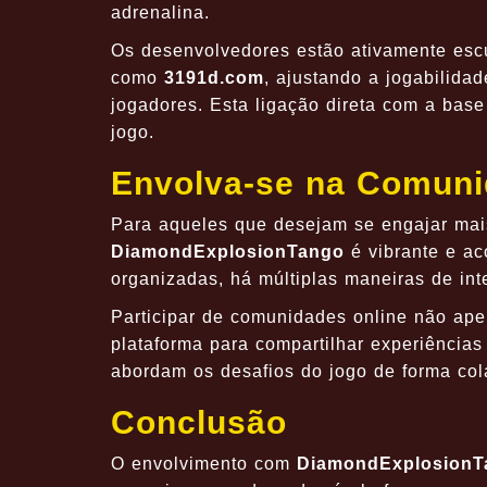
adrenalina.
Os desenvolvedores estão ativamente esc
como
3191d.com
, ajustando a jogabilida
jogadores. Esta ligação direta com a base
jogo.
Envolva-se na Comun
Para aqueles que desejam se engajar mai
DiamondExplosionTango
é vibrante e ac
organizadas, há múltiplas maneiras de int
Participar de comunidades online não ap
plataforma para compartilhar experiências
abordam os desafios do jogo de forma col
Conclusão
O envolvimento com
DiamondExplosionT