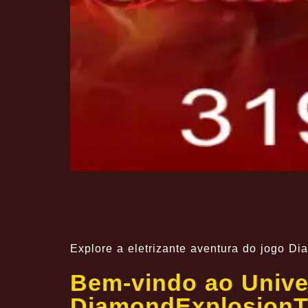
Explore a eletrizante aventura do jogo D
Bem-vindo ao Unive
DiamondExplosion