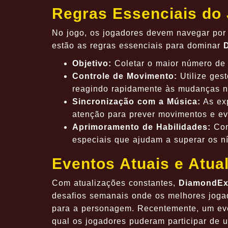
Regras Essenciais do
No jogo, os jogadores devem navegar por 
estão as regras essenciais para dominar
Objetivo:
Coletar o maior número de 
Controle de Movimento:
Utilize ges
reagindo rapidamente às mudanças n
Sincronização com a Música:
As exp
atenção para prever movimentos e ev
Aprimoramento de Habilidades:
Com
especiais que ajudam a superar os n
Eventos Atuais e Atua
Com atualizações constantes,
DiamondEx
desafios semanais onde os melhores joga
para a personagem. Recentemente, um even
qual os jogadores puderam participar de 