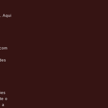
. Aqui
 com
des
o
ões
te o
e a