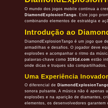
O mundo dos jogos mobile continua a cre
DiamondExplosionTango
. Este jogo pro
combinando elementos de estratégia e aç
Introdução ao Diamon
DiamondExplosionTango é um jogo que desa
armadilhas e desafios. O jogador deve equi
explosões e acompanhar o ritmo da música
palavras-chave como
3191d.com
estão in
onde dicas e truques são compartilhados.
Uma Experiência Inovado
O diferencial de
DiamondExplosionTang
sonora pulsante. A música não é apenas u
explosões e na aparição de diamantes, cr
elementos, os desenvolvedores garantem q