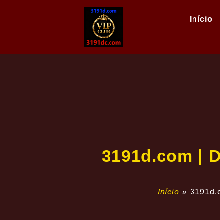
Início
3191d.com | 
Início
»
3191d.