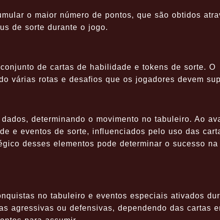
umular o maior número de pontos, que são obtidos atr
us de sorte durante o jogo.
conjunto de cartas de habilidade e tokens de sorte. O
ndo várias rotas e desafios que os jogadores devem sup
 dados, determinando o movimento no tabuleiro. Ao av
de e eventos de sorte, influenciados pelo uso das cart
atégico desses elementos pode determinar o sucesso na
quistas no tabuleiro e eventos especiais ativados dur
ias agressivas ou defensivas, dependendo das cartas 