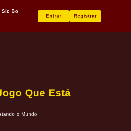
Sic Bo
Entrar
Registrar
Jogo Que Está
stando o Mundo