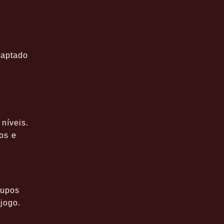
daptado
níveis.
os e
rupos
jogo.