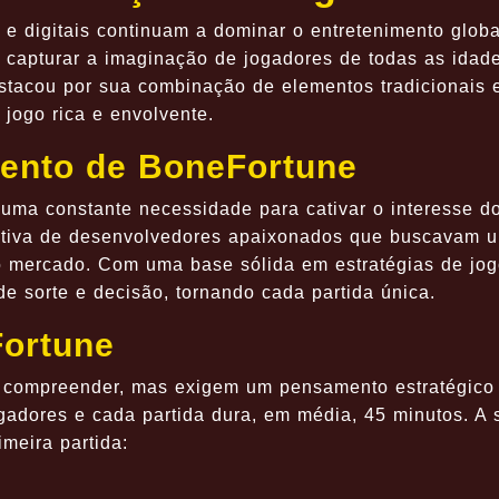
e digitais continuam a dominar o entretenimento globa
 capturar a imaginação de jogadores de todas as idade
stacou por sua combinação de elementos tradicionais 
jogo rica e envolvente.
ento de BoneFortune
uma constante necessidade para cativar o interesse d
iativa de desenvolvedores apaixonados que buscavam 
do mercado. Com uma base sólida em estratégias de jo
de sorte e decisão, tornando cada partida única.
ortune
 compreender, mas exigem um pensamento estratégico
adores e cada partida dura, em média, 45 minutos. A s
meira partida: