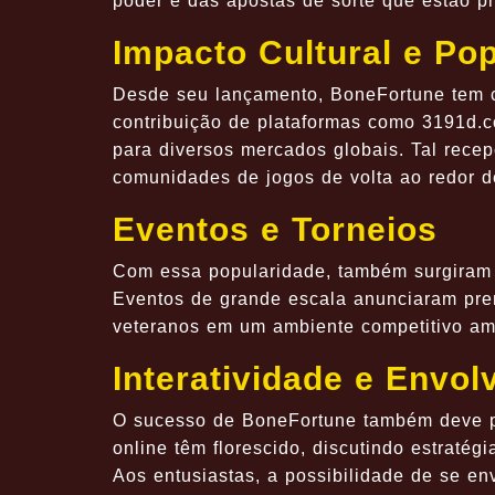
poder e das apostas de sorte que estão pr
Impacto Cultural e Po
Desde seu lançamento, BoneFortune tem 
contribuição de plataformas como 3191d.co
para diversos mercados globais. Tal recep
comunidades de jogos de volta ao redor de
Eventos e Torneios
Com essa popularidade, também surgiram 
Eventos de grande escala anunciaram prem
veteranos em um ambiente competitivo am
Interatividade e Envo
O sucesso de BoneFortune também deve pa
online têm florescido, discutindo estraté
Aos entusiastas, a possibilidade de se en