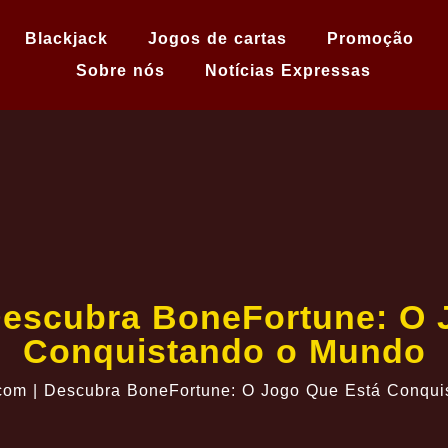
Blackjack
Jogos de cartas
Promoção
Sobre nós
Notícias Expressas
Descubra BoneFortune: O 
Conquistando o Mundo
com | Descubra BoneFortune: O Jogo Que Está Conqui